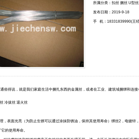
所属分类：扣丝 捆丝 U型
发布日期：2019-9-18
手 机：18331839990(王
，通俗得说，就是我们家庭生活中捆扎东西的金属丝，或者在工业、建筑域捆绑和连接
丝 冷拔丝 退火丝
处理，表面光亮（为防止生锈可以通过涂抹防锈油，保持其使用寿命）绑丝2，电镀锌
了它的使用寿命。