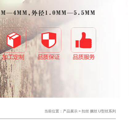
当前位置：
产品展示
>
扣丝 捆丝 U型丝系列