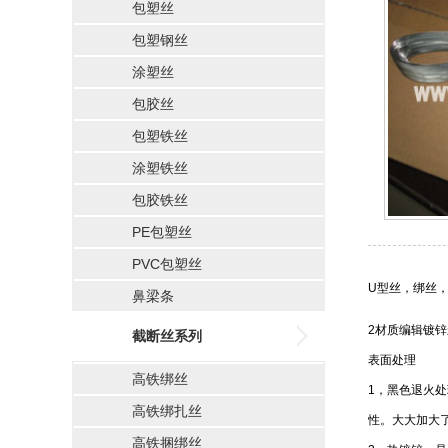
包塑丝
包塑钢丝
涂塑丝
包胶丝
包塑铁丝
涂塑铁丝
包胶铁丝
PE包塑丝
PVC包塑丝
U型丝，绑丝
鼻梁条
2材质编辑镀锌
截断丝系列
表面处理
高铁绑丝
1，黑色退火
高铁绑扎丝
性。大大加大
高铁捆绑丝