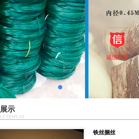
展示
CT DISPLAY
铁丝捆丝