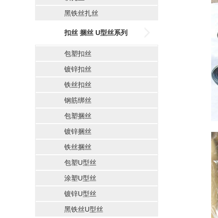
黑铁丝扎丝
扣丝 捆丝 U型丝系列
包塑扣丝
镀锌扣丝
铁丝扣丝
钢筋绑丝
包塑捆丝
镀锌捆丝
铁丝捆丝
包塑U型丝
涂塑U型丝
镀锌U型丝
黑铁丝U型丝