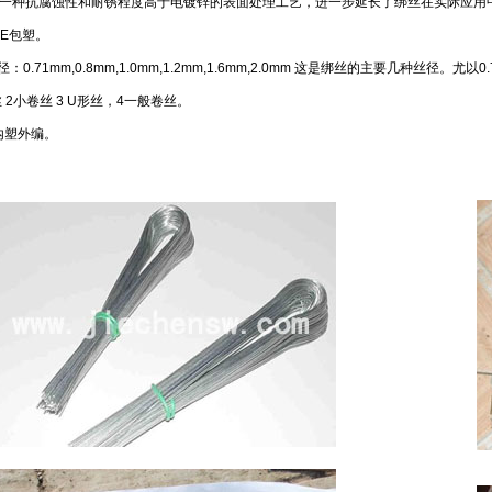
是一种抗腐蚀性和耐锈程度高于电镀锌的表面处理工艺，进一步延长了绑丝在实际应用
PE包塑。
：0.71mm,0.8mm,1.0mm,1.2mm,1.6mm,2.0mm 这是绑丝的主要几种丝径。尤以
 2小卷丝 3 U形丝，4一般卷丝。
内塑外编。