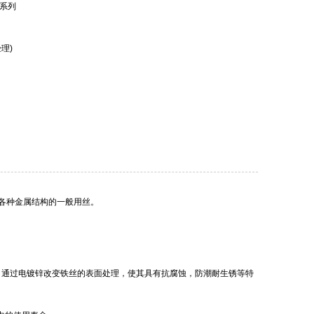
丝系列
经理)
各种金属结构的一般用丝。
，通过电镀锌改变铁丝的表面处理，使其具有抗腐蚀，防潮耐生锈等特