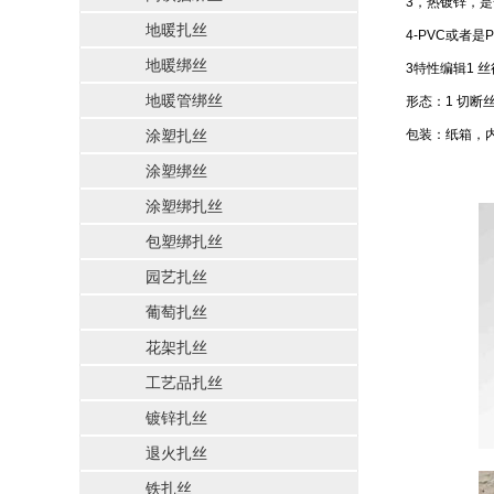
3，热镀锌，
地暖扎丝
4-PVC或者是
地暖绑丝
3特性编辑1 丝径
地暖管绑丝
形态：1 切断丝
包装：纸箱，
涂塑扎丝
涂塑绑丝
涂塑绑扎丝
包塑绑扎丝
园艺扎丝
葡萄扎丝
花架扎丝
工艺品扎丝
镀锌扎丝
退火扎丝
铁扎丝