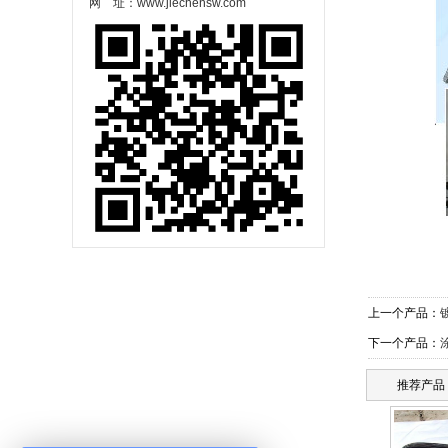
网 址：www.jiechensw.com
上一个产品：
下一个产品：
推荐产品