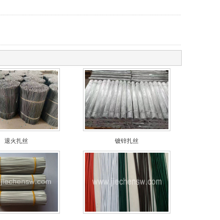
退火扎丝
镀锌扎丝