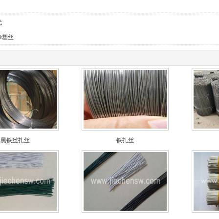
无
涂塑丝
黑铁丝扎丝
铁扎丝