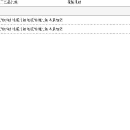
工艺品扎丝
花架扎丝
暖管绑丝 地暖扎丝 地暖管捆扎丝 杰晨包塑
暖管绑丝 地暖扎丝 地暖管捆扎丝 杰晨包塑