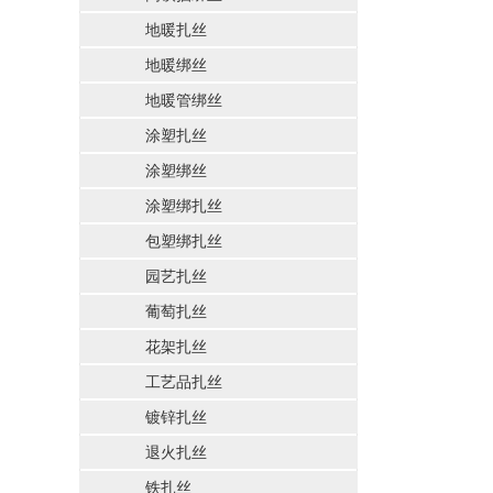
地暖扎丝
地暖绑丝
地暖管绑丝
涂塑扎丝
涂塑绑丝
涂塑绑扎丝
包塑绑扎丝
园艺扎丝
葡萄扎丝
花架扎丝
工艺品扎丝
镀锌扎丝
退火扎丝
铁扎丝