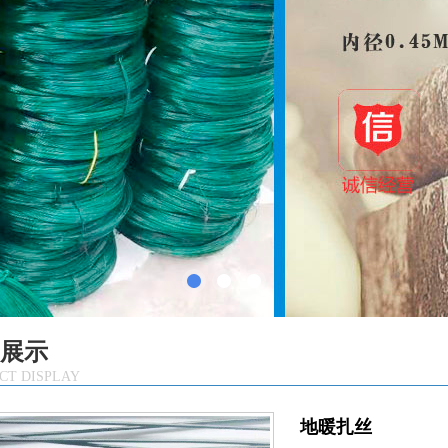
展示
CT DISPLAY
地暖扎丝